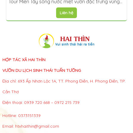
Tour Miền Tây sông nước miệt vườn đặc trưng vùng
miền
Liên hệ
HỢP TÁC XÃ HAI THÌN
VƯỜN DU LỊCH SINH THÁI TUẤN TƯỜNG
Địa chỉ: 693 Ấp Nhơn Lộc 1A, TT. Phong Điền, H. Phong Điền, TP.
Cần Thơ
Điện thoại: 0939 720 668 – 0972 215 739
Hotline:
0373151339
Email:
htxhaithin@gmail.com