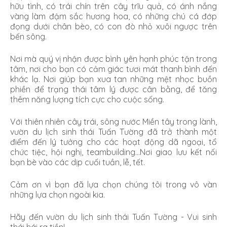
hữu tình, có trái chín trên cây trĩu quả, có ánh nắng
vàng làm đậm sắc hương hoa, có những chú cá đớp
đọng dưới chân bèo, có con đò nhỏ xuôi ngược trên
bến sông.
Nơi mà quý vị nhận được bình yên hạnh phúc tận trong
tâm, nơi cho bạn có cảm giác tươi mát thanh bình đến
khác lạ. Nơi giúp bạn xua tan những mệt nhọc buồn
phiền để trạng thái tâm lý được cân bằng, để tăng
thêm năng lượng tích cực cho cuộc sống.
Với thiên nhiên cây trái, sông nước Miền tây trong lành,
vườn du lịch sinh thái Tuấn Tường đã trở thành một
điểm đến lý tưởng cho các hoạt động dã ngoại, tổ
chức tiệc, hội nghị, teambuilding...Nơi giao lưu kết nối
bạn bè vào các dịp cuối tuần, lễ, tết.
Cảm ơn vì bạn đã lựa chọn chúng tôi trong vô vàn
những lựa chọn ngoài kia.
Hãy đến vườn du lịch sinh thái Tuấn Tường - Vui sinh