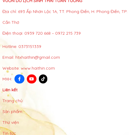
VƯỜN DU LỊCH SINH THÁI TUẤN TƯỜNG
Địa chỉ: 693 Ấp Nhơn Lộc 1A, TT. Phong Điền, H. Phong Điền, TP.
Cần Thơ
Điện thoại: 0939 720 668 – 0972 215 739
Hotline:
0373151339
Email:
htxhaithin@gmail.com
Website:
www.haithin.com
MXH:
Liên kết
Trang chủ
Sản phẩm
Thư viện
Tin tức