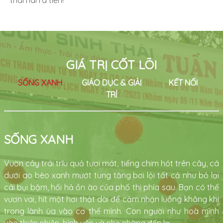
thái hái ra tiền!
GIÁ TRỊ CỐT LÕI
SỐNG XANH
GIÁO DỤC & GIẢI
KẾT NỐI
TRÍ
SỐNG XANH
Vườn cây trái trĩu quả tươi mát, tiếng chim hót trên cây, cá
dưới ao bèo xanh mướt tung tăng bơi lội tất cả như bỏ lại
cái bụi bặm, hối hả ồn ào của phố thị phía sau. Bạn có thể
vươn vai, hít một hơi thật dài để cảm nhận luồng không khí
trong lành ùa vào cơ thể mình. Con người như hoà mình