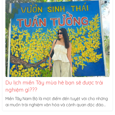
Du lịch miền Tây mùa hè bạn sẽ được trải
nghiệm gì???
Miền Tây Nam Bộ là một điểm đến tuyệt vời cho những
ai muốn trải nghiệm văn hóa và cảnh quan độc đáo
của Việt Nam.